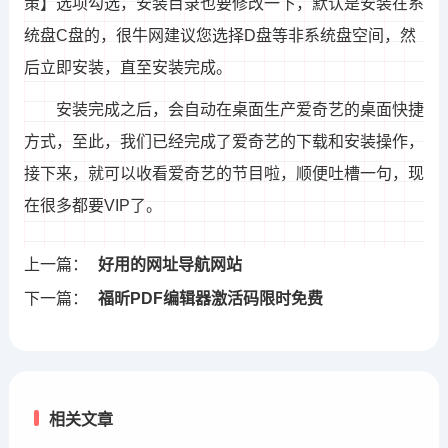
策】选项勾选，安装目录也要修改一下，默认是安装在系
统盘C盘的，很牛网建议您选择D盘等非系统盘空间，然
后立即安装，直至安装完成。
安装完成之后，会自动在桌面生产爱奇艺的桌面快捷
方式，至此，我们已经完成了爱奇艺的下载和安装操作，
接下来，就可以收看爱奇艺的节目啦，顺便吐槽一句，现
在很多都要VIP了。
上一篇：
好用的网址导航网站
下一篇：
福昕PDF编辑器激活码限时免费
相关文章