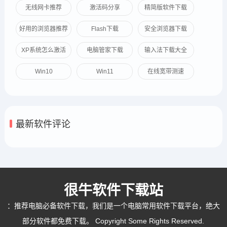
无线网卡推荐
激活码分享
精简版软件下载
好用的浏览器推荐
Flash下载
安全浏览器下载
XP系统怎么激活
电脑管家下载
输入法下载大全
Win10
Win11
在线宽带测速
最新软件评论
很牛软件下载站
：
推荐电脑必备软件下载
，我们是一个电脑常用软件下载平台，绝大
部分软件都免费下载。 Copyright Some Rights Reserved.