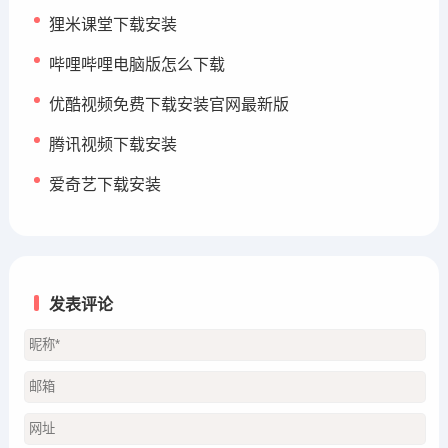
狸米课堂下载安装
哔哩哔哩电脑版怎么下载
优酷视频免费下载安装官网最新版
腾讯视频下载安装
爱奇艺下载安装
发表评论